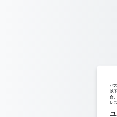
メインコンテンツへスキップする
パ
以
合
レ
ユ
ユ