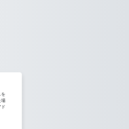
スを
た場
アド