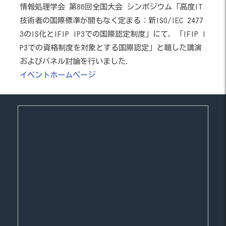
情報処理学会 第86回全国大会 シンポジウム「高度IT
技術者の国際標準が間もなく定まる：新ISO/IEC 2477
3のIS化とIFIP IP3での国際認定制度」にて，「IFIP I
P3での資格制度を対象とする国際認定」と題した講演
およびパネル討論を行いました．
イベントホームページ