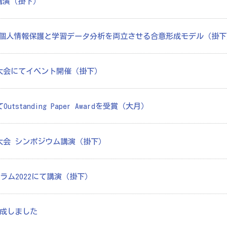
にて講演（掛下）
個人情報保護と学習データ分析を両立させる合意形成モデル（掛下
国大会にてイベント開催（掛下）
てOutstanding Paper Awardを受賞（大月）
大会 シンポジウム講演（掛下）
ーラム2022にて講演（掛下）
作成しました